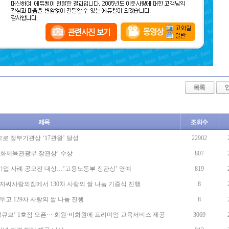
 정부기관상 ‘17관왕’ 달성
22902
문화체육관광부 장관상’ 수상
807
우수기업 사례 공모전 대상…’고용노동부 장관상’ 영예
819
자씨사랑의집에서 130차 사랑의 쌀 나눔 기증식 진행
8
고 129차 사랑의 쌀 나눔 진행
8
큐브’ 1호점 오픈··· 회원·비회원에 프리미엄 교육서비스 제공
3069
기념 파격 혜택 제공 나서
913