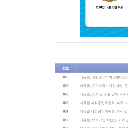
865
에듀윌, 대한민국사회공헌대상으로
864
에듀윌, 근로자휴가지원사업 ‘
863
에듀윌, 2021 일·생활 균형 
862
에듀윌 사회공헌위원회, 파주 겨
861
에듀윌 사회공헌위원회, 추석 앞두
859
에듀윌, 오프라인 학습센터 ‘러닝
858
에듀윌 세무사 전격 런칭, 오픈 