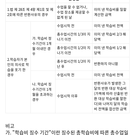
수업을 할 수 없거나,
1.법 제 28조 제 4항 제1호 및 제
이미 낸 학습비를 일할
수업 장소를 제공할 수
2호에 따른 반환사유의 경우
계산한 금액
없게 된 날
수업시작 전
이미 낸 학습비 전액
총수업시간의 1/3이 지
이미 낸 학습비 2/3 해
가. 학습비 정
나기 이전
당액
수기간이 1개
총수업시간의 1/2이 지
이미 낸 학습비 1/2 해
월 이내인 경
나기 이전
당액
우
2.학습자가 본
총수업시간의 1/2이 지
반환하지 아니함
인의 의사로 학
난 후
습을 포기 한
경우
수업시작 전
이미 낸 학습비 전액
반환사유가 발생한 그
나. 학습비 징
달의 반환 대상 학습비
수기간이 1개
(가목에 따라 산출된 반
월을 초과하는
수업시작 이후
환 대상 학습비를 말한
경우
다)와 나머지 달의 학습
비 전액을 합산한 금액
비고
가. "학습비 징수 기간"이란 징수된 총학습비에 따른 총수업일